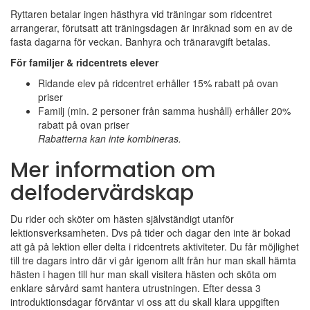
Ryttaren betalar ingen hästhyra vid träningar som ridcentret
arrangerar, förutsatt att träningsdagen är inräknad som en av de
fasta dagarna för veckan. Banhyra och tränaravgift betalas.
För familjer & ridcentrets elever
Ridande elev på ridcentret erhåller 15% rabatt på ovan
priser
Familj (min. 2 personer från samma hushåll) erhåller 20%
rabatt på ovan priser
Rabatterna kan inte kombineras.
Mer information om
delfodervärdskap
Du rider och sköter om hästen självständigt utanför
lektionsverksamheten. Dvs på tider och dagar den inte är bokad
att gå på lektion eller delta i ridcentrets aktiviteter. Du får möjlighet
till tre dagars intro där vi går igenom allt från hur man skall hämta
hästen i hagen till hur man skall visitera hästen och sköta om
enklare sårvård samt hantera utrustningen. Efter dessa 3
introduktionsdagar förväntar vi oss att du skall klara uppgiften