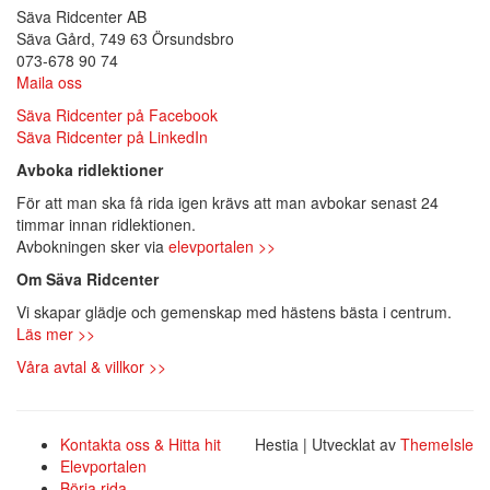
Säva Ridcenter AB
Säva Gård, 749 63 Örsundsbro
073-678 90 74
Maila oss
Säva Ridcenter på Facebook
Säva Ridcenter på LinkedIn
Avboka ridlektioner
För att man ska få rida igen krävs att man avbokar senast 24
timmar innan ridlektionen.
Avbokningen sker via
elevportalen >>
Om Säva Ridcenter
Vi skapar glädje och gemenskap med hästens bästa i centrum.
Läs mer >>
Våra avtal & villkor >>
Kontakta oss & Hitta hit
Hestia | Utvecklat av
ThemeIsle
Elevportalen
Börja rida