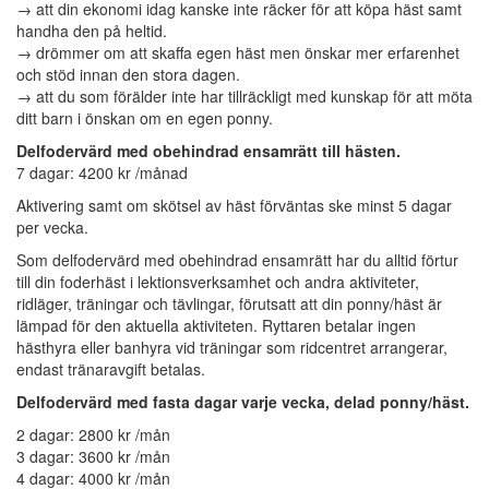
→ att din ekonomi idag kanske inte räcker för att köpa häst samt
handha den på heltid.
→ drömmer om att skaffa egen häst men önskar mer erfarenhet
och stöd innan den stora dagen.
→ att du som förälder inte har tillräckligt med kunskap för att möta
ditt barn i önskan om en egen ponny.
Delfodervärd med obehindrad ensamrätt till hästen.
7 dagar: 4200 kr /månad
Aktivering samt om skötsel av häst förväntas ske minst 5 dagar
per vecka.
Som delfodervärd med obehindrad ensamrätt har du alltid förtur
till din foderhäst i lektionsverksamhet och andra aktiviteter,
ridläger, träningar och tävlingar, förutsatt att din ponny/häst är
lämpad för den aktuella aktiviteten. Ryttaren betalar ingen
hästhyra eller banhyra vid träningar som ridcentret arrangerar,
endast tränaravgift betalas.
Delfodervärd med fasta dagar varje vecka, delad ponny/häst.
2 dagar: 2800 kr /mån
3 dagar: 3600 kr /mån
4 dagar: 4000 kr /mån