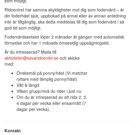
som möjligt.
Ridcentret har samma skyldigheter mot dig som fodervärd – är
din foderhäst sjuk, uppbokad på annat eller av annan anledning
inte är tillgänglig, ska detta meddelas till dig som fodervärd i så
god tid som möjligt.
Fodervärdsavtalet löper 2 månader åt gången med automatisk
förnyelse och har 1 månads ömsesidig uppsägningstid.
Är du intresserad? Maila till
aktiviteter@savaridcenter.se
och skicka
med:
Önskemål på ponny/häst (Vi matchar
ryttare med lämplig ponny/häst)
Vikt & längd
Vilken grupp/nivå du rider i just nu
Om du är intresserad av att rida 2, 3,
4 dagar per vecka eller ensamrätt (7
dagar per vecka).
Kontakt