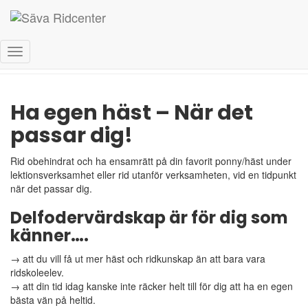
Delfodervärdskap
Slå
på/av
navigering
Ha egen häst – När det
passar dig!
Rid obehindrat och ha ensamrätt på din favorit ponny/häst under
lektionsverksamhet eller rid utanför verksamheten, vid en tidpunkt
när det passar dig.
Delfodervärdskap är för dig som
känner….
→ att du vill få ut mer häst och ridkunskap än att bara vara
ridskoleelev.
→ att din tid idag kanske inte räcker helt till för dig att ha en egen
bästa vän på heltid.