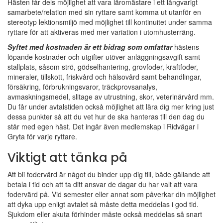
Hästen får dels möjlighet att vara läromästare i ett långvarigt
samarbete/relation med sin ryttare samt komma ut utanför en
stereotyp lektionsmiljö med möjlighet till kontinuitet under samma
ryttare för att aktiveras med mer variation i utomhusterräng.
Syftet med kostnaden är ett bidrag som omfattar
hästens
löpande kostnader och utgifter utöver anläggningsavgift samt
stallplats, såsom strö, gödselhantering, grovfoder, kraftfoder,
mineraler, tillskott, friskvård och hälsovård samt behandlingar,
försäkring, förbrukningsvaror, träckprovsanalys,
avmaskningsmedel, slitage av utrustning, skor, veterinärvård mm.
Du får under avtalstiden också möjlighet att lära dig mer kring just
dessa punkter så att du vet hur de ska hanteras till den dag du
står med egen häst. Det ingår även medlemskap i Ridvägar i
Gryta för varje ryttare.
Viktigt att tänka på
Att bli fodervärd är något du binder upp dig till, både gällande att
betala i tid och att ta ditt ansvar de dagar du har valt att vara
fodervärd på. Vid semester eller annat som påverkar din möjlighet
att dyka upp enligt avtalet så måste detta meddelas i god tid.
Sjukdom eller akuta förhinder måste också meddelas så snart