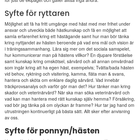
för just de ekipaget och gäller alltså inga andra.
Syfte för ryttaren
Möjlighet att få ha fritt umgänge med häst med mer frihet under
ansvar och utveckla både hästkunskap och få en möjlighet att
samla erfarenhet kring ett hästägande samt hur man bör tänka
kring nyttjandet av hästen beroende på vad ens mål och vision är
i träningssammanhang. Lära sig mer om det sociala samspelet,
hur kommunicerar man på hästens villkor? En djupare förståelse
samt kunskap kring omskötsel, sårvård och all annan omvårdnad
som ingår kring att ha egen häst, exempelvis; Tvätta/bada hästen
vid behov, ryktning och visitering, kamma, fläta man & svans,
hantera och sköta om enklare daglig sårvård. Vad innebär
träckprovsanalys och varför gör man det? Hur tänker man kring
skador och veterinärvård? När ska man söka veterinärvård och
vad kan man hantera med rätt kunskap själv hemma? Försäkring,
vad bör jag tänka på om olyckan är framme? Hur tar jag hand om
utrustningen kontinuerligt på bästa sätt. Allt sker efter anvisning
av oss.
Syfte för ponnyn/hästen