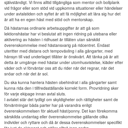
självständigt. Vi finns alltid tillgängliga som mentor och bollplank
vid frågor eller som stöd vid uppkomna situationer eller händelser
under avtalstiden och syftet är att få möjlighet att lära sig hur det
är att ha en egen häst med stöd och mentorskap.
Då hästarnas ordinarie arbetsuppgifter är att gå som
lektionshästar har vi beslutat att ingen ridning på utebana eller
aktivering av hästen i ridhuset är tillåten utan särskild
överenskommelse med hästansvarig på ridcentret. Endast
uteritter med distans och tempoväxling i alla gångarter, med
hänsyn till vad underlaget tillåter är önskvärt. Att tänka på är att
detta är umgänge med hästar under utomhusvistelse, kläder efter
väder och vi förväntar oss att du rider när det regnar, när det
snöar och när det är sol.
Du ska kunna hantera hästen obehindrat i alla gångarter samt
kunna rida den i tillfredsställande korrekt form. Provridning sker
för varje ekipage innan avtal sluts.
I avtalet står det tydligt om skyldigheter och rättigheter samt de
förväntningar båda parter har på varandra enligt
överenskommelsen för aktuell häst/ponny. Det kan förekomma
särskilda undantag eller överenskommelse gällande olika
individer och ryttare och då är dessa överenskommelser specifikt