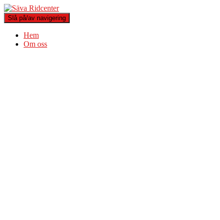
Slå på/av navigering
Hem
Om oss