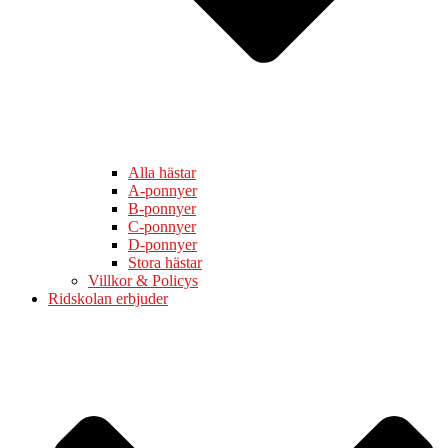
Alla hästar
A-ponnyer
B-ponnyer
C-ponnyer
D-ponnyer
Stora hästar
Villkor & Policys
Ridskolan erbjuder