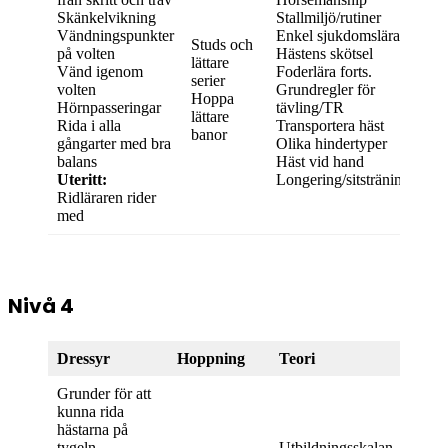
Skänkelvikning
Stallmiljö/rutiner
Vändningspunkter
Enkel sjukdomslära
Studs och
på volten
Hästens skötsel
lättare
Vänd igenom
Foderlära forts.
serier
volten
Grundregler för
Hoppa
Hörnpasseringar
tävling/TR
lättare
Rida i alla
Transportera häst
banor
gångarter med bra
Olika hindertyper
balans
Häst vid hand
Uteritt:
Longering/sitsträning
Ridläraren rider
med
Nivå 4
Dressyr
Hoppning
Teori
Grunder för att
kunna rida
hästarna på
tygeln
Utbildningsskalan