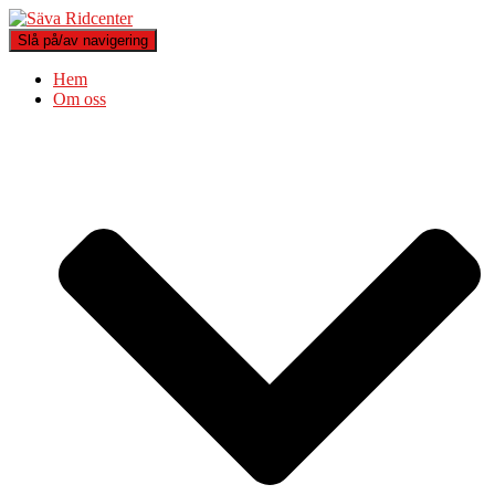
Slå på/av navigering
Hem
Om oss