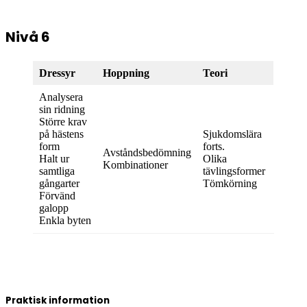
Nivå 6
Dressyr
Hoppning
Teori
Analysera
sin ridning
Större krav
på hästens
Sjukdomslära
form
forts.
Avståndsbedömning
Halt ur
Olika
Kombinationer
samtliga
tävlingsformer
gångarter
Tömkörning
Förvänd
galopp
Enkla byten
Praktisk information