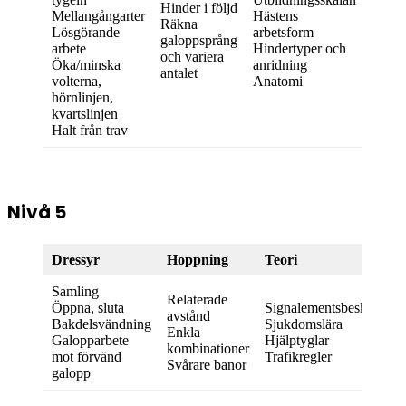
Hinder i följd
Mellangångarter
Hästens
Räkna
Lösgörande
arbetsform
galoppsprång
arbete
Hindertyper och
och variera
Öka/minska
anridning
antalet
volterna,
Anatomi
hörnlinjen,
kvartslinjen
Halt från trav
Nivå 5
Dressyr
Hoppning
Teori
Samling
Relaterade
Öppna, sluta
Signalementsbeskrivnin
avstånd
Bakdelsvändning
Sjukdomslära
Enkla
Galopparbete
Hjälptyglar
kombinationer
mot förvänd
Trafikregler
Svårare banor
galopp