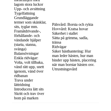
lagom stora luckor
Upp- och avsittning
Tygelfattning
Grundläggande
termer som skänklar,
Pälsvård: Borsta och rykta
sits, tyglar mm.
Hovvård: Kratsa hovar
Framåtdrivande-,
Säkerhet i stallet
förhållande- och
Sätta på grimma, sadla,
vändande hjälper
tränsa
(starta, stanna,
Ridvägar
svänga)
Säker hästhantering: Hur
Balansövningar
man leder hästen, hur man
Enkla ridvägar:
binder upp hästen, placering
Volta, volt tillbaka,
när man borstar hästen osv.
vänd rätt upp, snett
Utrustningsvård
igenom, vänd över
ridbanan
Trava under
lättridning
Introducera lätt sits
Skritt och trav över
bom på marken