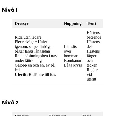
Nivå 1
Dressyr
Hoppning
Teori
Hästens
Rida utan ledare
beteende
Fler ridvägar: Halvt
Hästens
igenom, serpentinbågar,
Lätt sits
delar
bågar längs långsidan
över
Hästens
Rätt nedsittningsben i trav
bommar
färger
under lättridning
Bombanor
och
Galopp en och en, ev på
Låga kryss
tecken
led
Regler
Uteritt:
Ridlärare till fots
vid
uteritt
Nivå 2