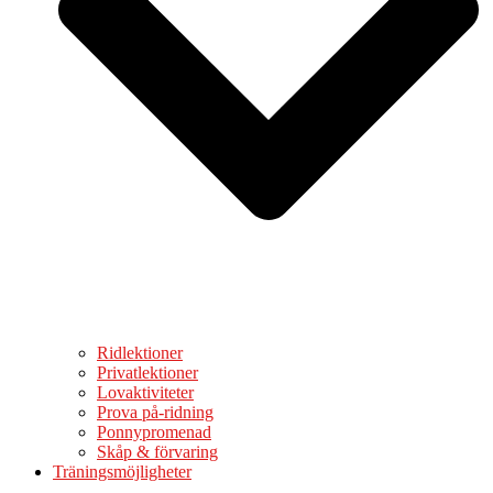
Ridlektioner
Privatlektioner
Lovaktiviteter
Prova på-ridning
Ponnypromenad
Skåp & förvaring
Träningsmöjligheter