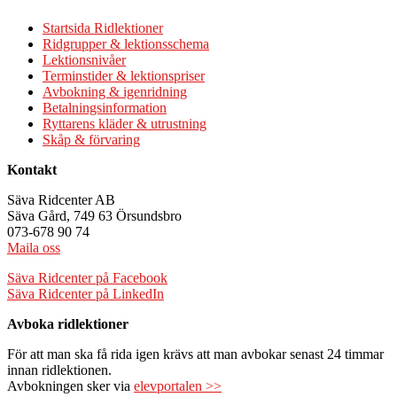
Startsida Ridlektioner
Ridgrupper & lektionsschema
Lektionsnivåer
Terminstider & lektionspriser
Avbokning & igenridning
Betalningsinformation
Ryttarens kläder & utrustning
Skåp & förvaring
Kontakt
Säva Ridcenter AB
Säva Gård, 749 63 Örsundsbro
073-678 90 74
Maila oss
Säva Ridcenter på Facebook
Säva Ridcenter på LinkedIn
Avboka ridlektioner
För att man ska få rida igen krävs att man avbokar senast 24 timmar
innan ridlektionen.
Avbokningen sker via
elevportalen >>