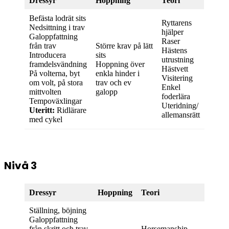
Dressyr
Hoppning
Teori
Befästa lodrät sits
Ryttarens
Nedsittning i trav
hjälper
Galoppfattning
Raser
från trav
Större krav på lätt
Hästens
Introducera
sits
utrustning
framdelsvändning
Hoppning över
Hästvett
På volterna, byt
enkla hinder i
Visitering
om volt, på stora
trav och ev
Enkel
mittvolten
galopp
foderlära
Tempoväxlingar
Uteridning/
Uteritt:
Ridlärare
allemansrätt
med cykel
Nivå 3
Dressyr
Hoppning
Teori
Ställning, böjning
Galoppfattning
från skritt och trav
Horsemanship