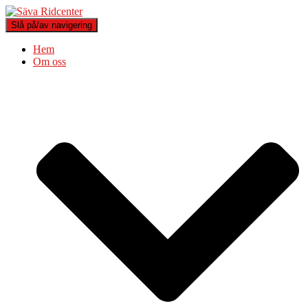
Slå på/av navigering
Hem
Om oss