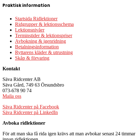
Praktisk information
Startsida Ridlektioner
Ridgrupper & lektionsschema
Lektionsnivåer
Terminstider & lektionspriser
Avbokning & igenridning
Betalningsinformation
Ryttarens kläder & utrustning
Skåp & förvaring
Kontakt
Säva Ridcenter AB
Säva Gård, 749 63 Örsundsbro
073-678 90 74
Maila oss
Säva Ridcenter på Facebook
Säva Ridcenter på LinkedIn
Avboka ridlektioner
För att man ska få rida igen krävs att man avbokar senast 24 timmar
innan ridlektionen.