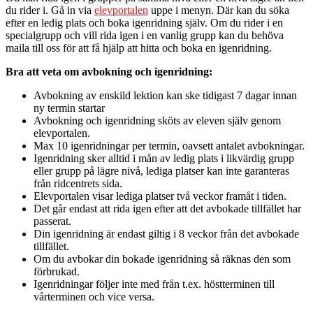
du rider i. Gå in via
elevportalen
uppe i menyn. Där kan du söka
efter en ledig plats och boka igenridning själv. Om du rider i en
specialgrupp och vill rida igen i en vanlig grupp kan du behöva
maila till oss för att få hjälp att hitta och boka en igenridning.
Bra att veta om avbokning och igenridning:
Avbokning av enskild lektion kan ske tidigast 7 dagar innan
ny termin startar
Avbokning och igenridning sköts av eleven själv genom
elevportalen.
Max 10 igenridningar per termin, oavsett antalet avbokningar.
Igenridning sker alltid i mån av ledig plats i likvärdig grupp
eller grupp på lägre nivå, lediga platser kan inte garanteras
från ridcentrets sida.
Elevportalen visar lediga platser två veckor framåt i tiden.
Det går endast att rida igen efter att det avbokade tillfället har
passerat.
Din igenridning är endast giltig i 8 veckor från det avbokade
tillfället.
Om du avbokar din bokade igenridning så räknas den som
förbrukad.
Igenridningar följer inte med från t.ex. höstterminen till
vårterminen och vice versa.