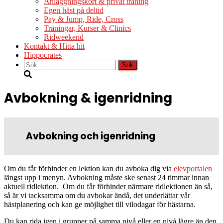
Anläggningskort & privat träning
Egen häst på deltid
Pay & Jump, Ride, Cross
Träningar, Kurser & Clinics
Ridweekend
Kontakt & Hitta hit
Hippocrates
Sök
efter:
Avbokning & igenridning
Avbokning och igenridning
Om du får förhinder en lektion kan du avboka dig via
elevportalen
längst upp i menyn. Avbokning måste ske senast 24 timmar innan
aktuell ridlektion. Om du får förhinder närmare ridlektionen än så,
så är vi tacksamma om du avbokar ändå, det underlättar vår
hästplanering och kan ge möjlighet till vilodagar för hästarna.
Du kan rida igen i grupper på samma nivå eller en nivå lägre än den