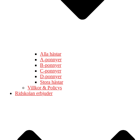
Alla hästar
A-ponnyer
B-ponnyer
C-ponnyer
D-ponnyer
Stora hästar
Villkor & Policys
Ridskolan erbjuder