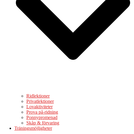
Ridlektioner
Privatlektioner
Lovaktiviteter
Prova på-ridning
Ponnypromenad
Skåp & förvaring
Träningsmöjligheter