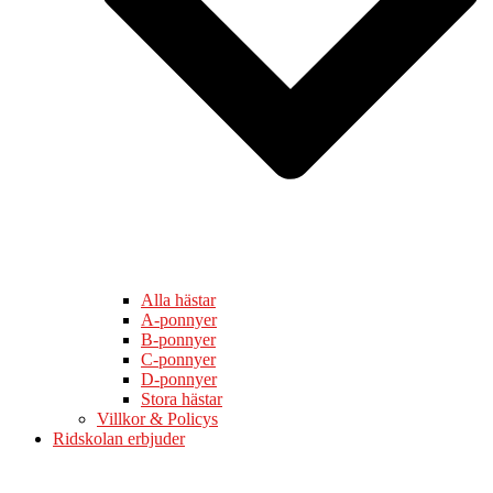
Alla hästar
A-ponnyer
B-ponnyer
C-ponnyer
D-ponnyer
Stora hästar
Villkor & Policys
Ridskolan erbjuder