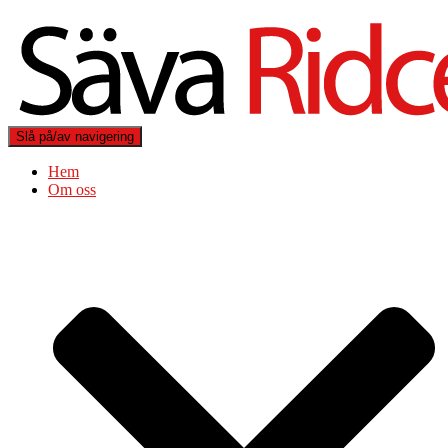
Slå på/av navigering
Hem
Om oss