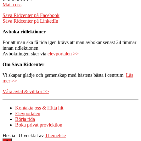
Maila oss
Säva Ridcenter på Facebook
Säva Ridcenter på LinkedIn
Avboka ridlektioner
För att man ska få rida igen krävs att man avbokar senast 24 timmar
innan ridlektionen.
Avbokningen sker via
elevportalen >>
Om Säva Ridcenter
Vi skapar glädje och gemenskap med hästens bästa i centrum.
Läs
mer >>
Våra avtal & villkor >>
Kontakta oss & Hitta hit
Elevportalen
Börja rida
Boka privat provlektion
Hestia | Utvecklat av
ThemeIsle