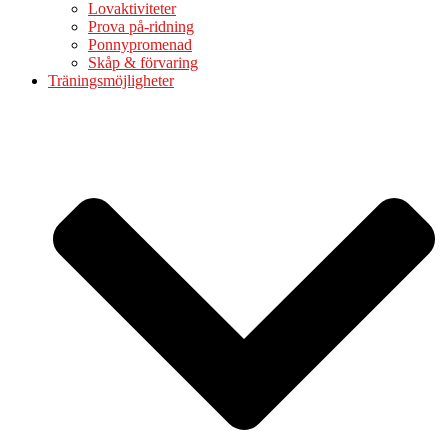
Lovaktiviteter
Prova på-ridning
Ponnypromenad
Skåp & förvaring
Träningsmöjligheter