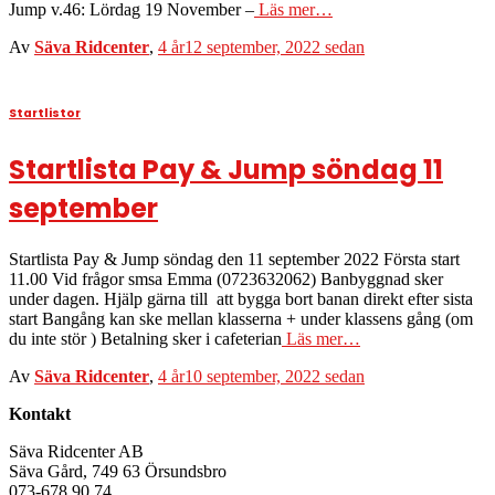
Jump v.46: Lördag 19 November –
Läs mer…
Av
Säva Ridcenter
,
4 år
12 september, 2022
sedan
Startlistor
Startlista Pay & Jump söndag 11
september
Startlista Pay & Jump söndag den 11 september 2022 Första start
11.00 Vid frågor smsa Emma (0723632062) Banbyggnad sker
under dagen. Hjälp gärna till att bygga bort banan direkt efter sista
start Bangång kan ske mellan klasserna + under klassens gång (om
du inte stör ) Betalning sker i cafeterian
Läs mer…
Av
Säva Ridcenter
,
4 år
10 september, 2022
sedan
Kontakt
Säva Ridcenter AB
Säva Gård, 749 63 Örsundsbro
073-678 90 74