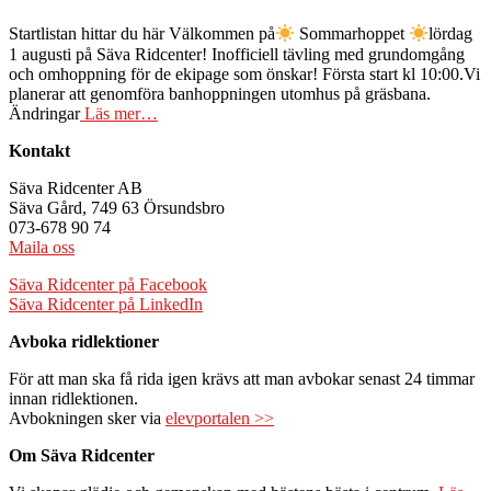
Startlistan hittar du här Välkommen på
Sommarhoppet
lördag
1 augusti på Säva Ridcenter! Inofficiell tävling med grundomgång
och omhoppning för de ekipage som önskar! Första start kl 10:00.Vi
planerar att genomföra banhoppningen utomhus på gräsbana.
Ändringar
Läs mer…
Kontakt
Säva Ridcenter AB
Säva Gård, 749 63 Örsundsbro
073-678 90 74
Maila oss
Säva Ridcenter på Facebook
Säva Ridcenter på LinkedIn
Avboka ridlektioner
För att man ska få rida igen krävs att man avbokar senast 24 timmar
innan ridlektionen.
Avbokningen sker via
elevportalen >>
Om Säva Ridcenter