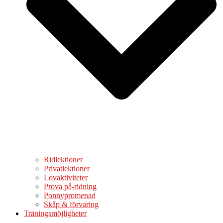
Ridlektioner
Privatlektioner
Lovaktiviteter
Prova på-ridning
Ponnypromenad
Skåp & förvaring
Träningsmöjligheter