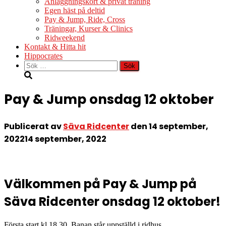
Anläggningskort & privat träning
Egen häst på deltid
Pay & Jump, Ride, Cross
Träningar, Kurser & Clinics
Ridweekend
Kontakt & Hitta hit
Hippocrates
Sök
efter:
Pay & Jump onsdag 12 oktober
Publicerat av
Säva Ridcenter
den
14 september,
2022
14 september, 2022
Välkommen på Pay & Jump på
Säva Ridcenter onsdag 12 oktober!
Första start kl 18.30. Banan står uppställd i ridhus.