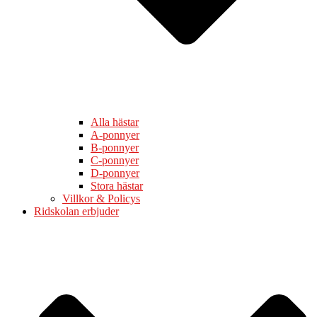
Alla hästar
A-ponnyer
B-ponnyer
C-ponnyer
D-ponnyer
Stora hästar
Villkor & Policys
Ridskolan erbjuder