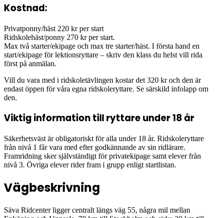
Kostnad:
Privatponny/häst 220 kr per start
Ridskolehäst/ponny 270 kr per start.
Max två starter/ekipage och max tre starter/häst. I första hand en
start/ekipage för lektionsryttare – skriv den klass du helst vill rida
först på anmälan.
Vill du vara med i ridskoletävlingen kostar det 320 kr och den är
endast öppen för våra egna ridskoleryttare. Se särskild infolapp om
den.
Viktig information till ryttare under 18 år
Säkerhetsväst är obligatoriskt för alla under 18 år. Ridskoleryttare
från nivå 1 får vara med efter godkännande av sin ridlärare.
Framridning sker självständigt för privatekipage samt elever från
nivå 3. Övriga elever rider fram i grupp enligt startlistan.
Vägbeskrivning
Säva Ridcenter ligger centralt längs väg 55, några mil mellan