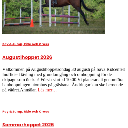
Pay & Jump, Ride och Cross
Augustihoppet 2026
Välkommen på Augustihoppetsöndag 30 augusti på Säva Ridcenter!
Inofficiell tävling med grundomgång och omhoppning för de
ekipage som önskar! Första start kl 10:00.Vi planerar att genomföra
banhoppningen utomhus på gräsbana. Ändringar kan ske beroende
på vädret.Anmälan
Läs mer…
Pay & Jump, Ride och Cross
Sommarhoppet 2026