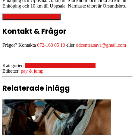
Enköping och Uppsala. 70 km till Stockholm och cirka 20 km till
Enköping och 10 km till Uppsala. Närmaste tätort är Örsundsbro.
Länk till karta på Google Maps
Kontakt & Frågor
Frågor? Kontakta
072-163 05 10
eller
ridcenter.sava@gmail.com
Kategorier:
Nyheter
Pay & Jump, Ride och Cross
Etiketter:
pay & jump
Relaterade inlägg