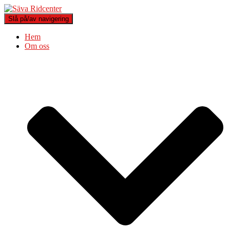
Slå på/av navigering
Hem
Om oss