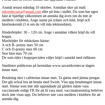
Anmäl senast måndag 10 oktober. Anmälan sker på mail:
ridcenter.sava@gmail.com
eller på lista i stallet. Du som har egen
häst är hjärtligt välkommen att anmäla dig även om du inte är
medlem i klubben. Ange namn på ryttare och häst, höjd och
hästönskemål (3 st om du vill rida lektionshäst).
Hinderhöjder: 30 – 120 cm. Ange i anmälan vilken höjd du vill
hoppa.
Maxhöjder för ridskolans hästar:
A och B- ponny max 50 cm
C och D-ponny max 60 cm
Stor häst max 70 cm
De som rider i hoppspecialen väljer höjd i samråd med ridlärare.
Startlistor publiceras på hemsidan www.savaridcenter.se dagen
innan start.
Betalning sker i cafeterian innan start. Ta gärna med jämna pengar.
Det går också bra att betala med Swish. Visa upp betalningen innan
start. Hästar som inte står uppstallade på gården måste vara
vaccinerade enligt TR för att få vara med, vaccinationsintyg behöver
dock inte visas upp. Du behöver inte vara medlem i klubben för att
anmäla dig.