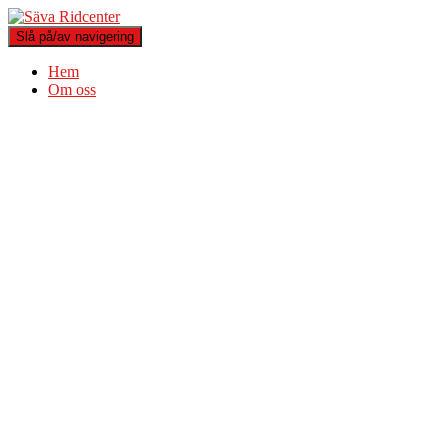
Slå på/av navigering
Hem
Om oss