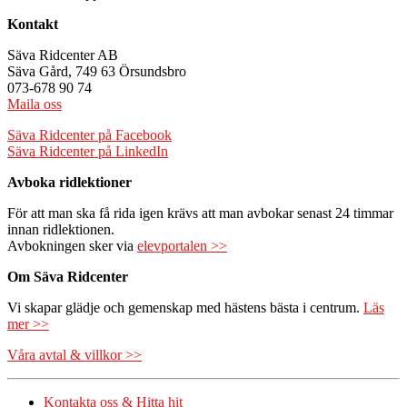
Kontakt
Säva Ridcenter AB
Säva Gård, 749 63 Örsundsbro
073-678 90 74
Maila oss
Säva Ridcenter på Facebook
Säva Ridcenter på LinkedIn
Avboka ridlektioner
För att man ska få rida igen krävs att man avbokar senast 24 timmar
innan ridlektionen.
Avbokningen sker via
elevportalen >>
Om Säva Ridcenter
Vi skapar glädje och gemenskap med hästens bästa i centrum.
Läs
mer >>
Våra avtal & villkor >>
Kontakta oss & Hitta hit