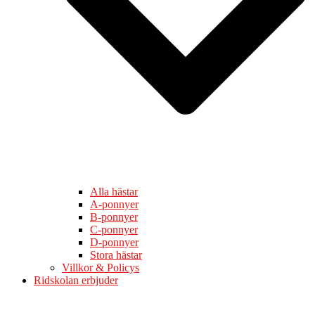
Alla hästar
A-ponnyer
B-ponnyer
C-ponnyer
D-ponnyer
Stora hästar
Villkor & Policys
Ridskolan erbjuder