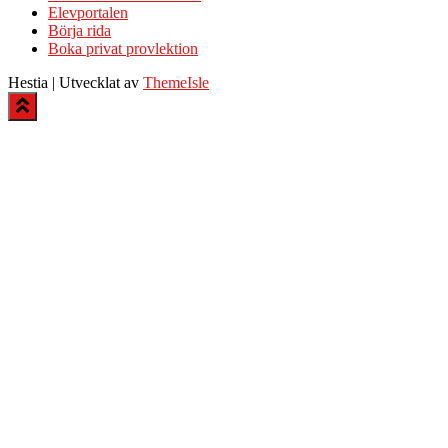
Elevportalen
Börja rida
Boka privat provlektion
Hestia | Utvecklat av
ThemeIsle