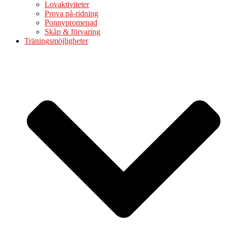
Lovaktiviteter
Prova på-ridning
Ponnypromenad
Skåp & förvaring
Träningsmöjligheter