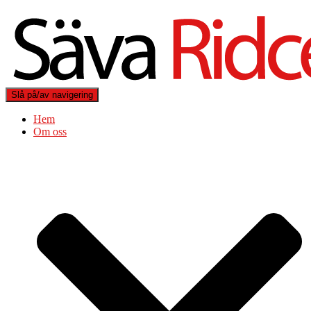
Slå på/av navigering
Hem
Om oss