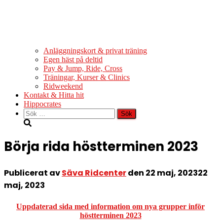
Anläggningskort & privat träning
Egen häst på deltid
Pay & Jump, Ride, Cross
Träningar, Kurser & Clinics
Ridweekend
Kontakt & Hitta hit
Hippocrates
Sök
efter:
Börja rida höstterminen 2023
Publicerat av
Säva Ridcenter
den
22 maj, 2023
22
maj, 2023
Uppdaterad sida med information om nya grupper inför
höstterminen 2023