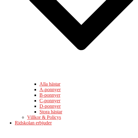
Alla hästar
A-ponnyer
B-ponnyer
C-ponnyer
D-ponnyer
Stora hästar
Villkor & Policys
Ridskolan erbjuder