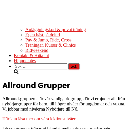
Anläggningskort & privat träning
Egen häst på deltid
Pay & Jump, Ride, Cross
Träningar, Kurser & Clinics
Ridweekend
Kontakt & Hitta hit
Hippocrates
Sök
efter:
Allround Grupper
Allround-grupperna är vår vanliga ridgrupp, där vi erbjuder allt från
nybörjargrupper för barn, till högre nivåer för ungdomar och vuxna.
Vi jobbar med nivåerna Nybörjare till N6.
Här kan läsa mer om våra lektionsnivåer.
I dessa grupper tränar vi blandat mellan dressyr, markarbete,