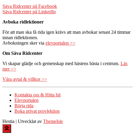
Säva Ridcenter på Facebook
Säva Ridcenter på LinkedIn
Avboka ridlektioner
För att man ska få rida igen krävs att man avbokar senast 24 timmar
innan ridlektionen.
Avbokningen sker via
elevportalen >>
Om Säva Ridcenter
Vi skapar glädje och gemenskap med hästens bästa i centrum.
Läs
mer >>
Våra avtal & villkor >>
Kontakta oss & Hitta hit
Elevportalen
Börja rida
Boka privat provlektion
Hestia | Utvecklat av
ThemeIsle