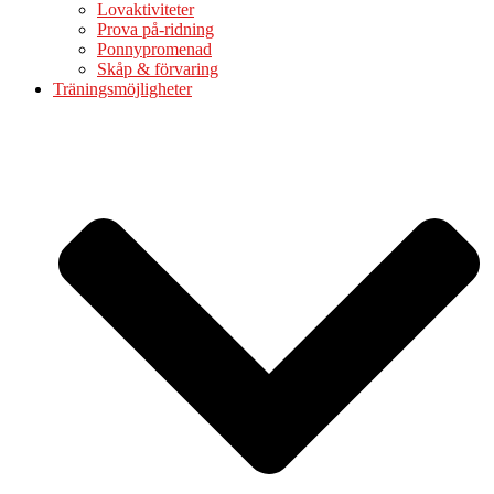
Lovaktiviteter
Prova på-ridning
Ponnypromenad
Skåp & förvaring
Träningsmöjligheter