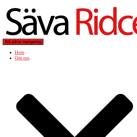
Slå på/av navigering
Hem
Om oss