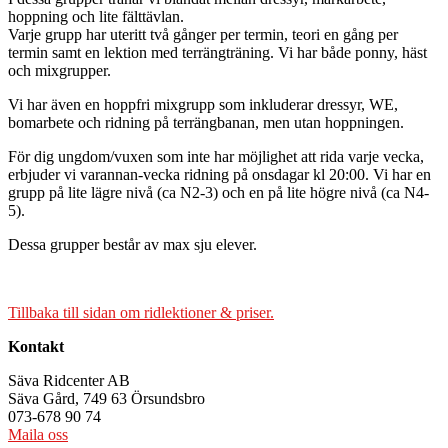
hoppning och lite fälttävlan.
Varje grupp har uteritt två gånger per termin, teori en gång per
termin samt en lektion med terrängträning. Vi har både ponny, häst
och mixgrupper.
Vi har även en hoppfri mixgrupp som inkluderar dressyr, WE,
bomarbete och ridning på terrängbanan, men utan hoppningen.
För dig ungdom/vuxen som inte har möjlighet att rida varje vecka,
erbjuder vi varannan-vecka ridning på onsdagar kl 20:00. Vi har en
grupp på lite lägre nivå (ca N2-3) och en på lite högre nivå (ca N4-
5).
Dessa grupper består av max sju elever.
Tillbaka till sidan om ridlektioner & priser.
Kontakt
Säva Ridcenter AB
Säva Gård, 749 63 Örsundsbro
073-678 90 74
Maila oss