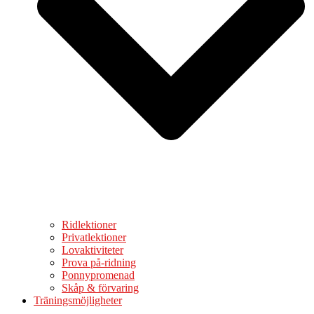
Ridlektioner
Privatlektioner
Lovaktiviteter
Prova på-ridning
Ponnypromenad
Skåp & förvaring
Träningsmöjligheter