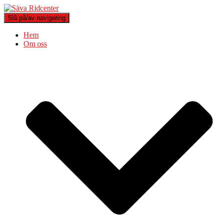
Slå på/av navigering
Hem
Om oss