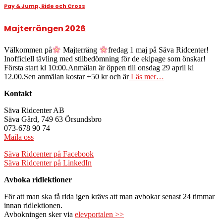
Pay & Jump, Ride och Cross
Majterrängen 2026
Välkommen på
Majterräng
fredag 1 maj på Säva Ridcenter!
Inofficiell tävling med stilbedömning för de ekipage som önskar!
Första start kl 10:00.Anmälan är öppen till onsdag 29 april kl
12.00.Sen anmälan kostar +50 kr och är
Läs mer…
Kontakt
Säva Ridcenter AB
Säva Gård, 749 63 Örsundsbro
073-678 90 74
Maila oss
Säva Ridcenter på Facebook
Säva Ridcenter på LinkedIn
Avboka ridlektioner
För att man ska få rida igen krävs att man avbokar senast 24 timmar
innan ridlektionen.
Avbokningen sker via
elevportalen >>