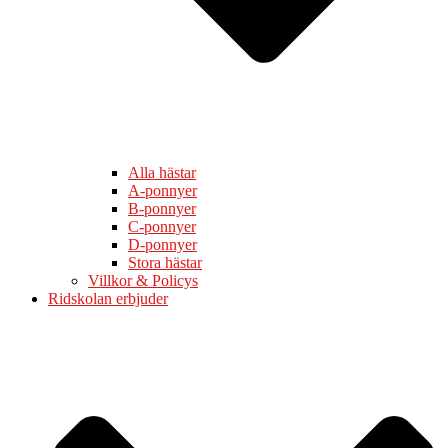
Alla hästar
A-ponnyer
B-ponnyer
C-ponnyer
D-ponnyer
Stora hästar
Villkor & Policys
Ridskolan erbjuder