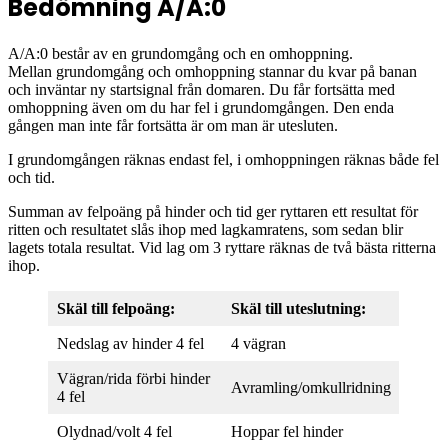
Bedömning A/A:0
A/A:0 består av en grundomgång och en omhoppning.
Mellan grundomgång och omhoppning stannar du kvar på banan
och inväntar ny startsignal från domaren. Du får fortsätta med
omhoppning även om du har fel i grundomgången. Den enda
gången man inte får fortsätta är om man är utesluten.
I grundomgången räknas endast fel, i omhoppningen räknas både fel
och tid.
Summan av felpoäng på hinder och tid ger ryttaren ett resultat för
ritten och resultatet slås ihop med lagkamratens, som sedan blir
lagets totala resultat. Vid lag om 3 ryttare räknas de två bästa ritterna
ihop.
Skäl till felpoäng:
Skäl till uteslutning:
Nedslag av hinder 4 fel
4 vägran
Vägran/rida förbi hinder
Avramling/omkullridning
4 fel
Olydnad/volt 4 fel
Hoppar fel hinder