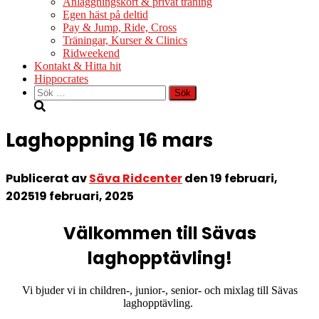
Anläggningskort & privat träning
Egen häst på deltid
Pay & Jump, Ride, Cross
Träningar, Kurser & Clinics
Ridweekend
Kontakt & Hitta hit
Hippocrates
Sök
efter:
Laghoppning 16 mars
Publicerat av
Säva Ridcenter
den
19 februari,
2025
19 februari, 2025
Välkommen till Sävas
laghopptävling!
Vi bjuder vi in children-, junior-, senior- och mixlag till Sävas
laghopptävling.