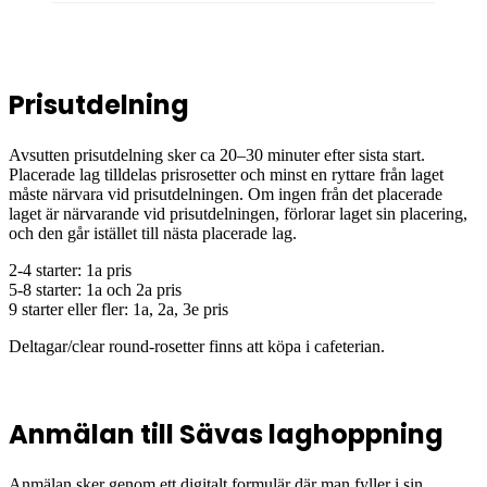
Prisutdelning
Avsutten prisutdelning sker ca 20–30 minuter efter sista start.
Placerade lag tilldelas prisrosetter och minst en ryttare från laget
måste närvara vid prisutdelningen. Om ingen från det placerade
laget är närvarande vid prisutdelningen, förlorar laget sin placering,
och den går istället till nästa placerade lag.
2-4 starter: 1a pris
5-8 starter: 1a och 2a pris
9 starter eller fler: 1a, 2a, 3e pris
Deltagar/clear round-rosetter finns att köpa i cafeterian.
Anmälan till Säva
s laghoppning
Anmälan sker genom ett digitalt formulär där man fyller i sin