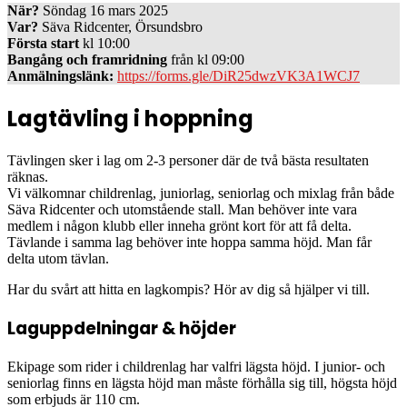
När?
Söndag 16 mars 2025
Var?
Säva Ridcenter, Örsundsbro
Första start
kl 10:00
Bangång och framridning
från kl 09:00
Anmälningslänk:
https://forms.gle/DiR25dwzVK3A1WCJ7
Lagtävling i hoppning
Tävlingen sker i lag om 2-3 personer där de två bästa resultaten
räknas.
Vi välkomnar childrenlag, juniorlag, seniorlag och mixlag från både
Säva Ridcenter och utomstående stall. Man behöver inte vara
medlem i någon klubb eller inneha grönt kort för att få delta.
Tävlande i samma lag behöver inte hoppa samma höjd. Man får
delta utom tävlan.
Har du svårt att hitta en lagkompis? Hör av dig så hjälper vi till.
Laguppdelningar & höjder
Ekipage som rider i childrenlag har valfri lägsta höjd. I junior- och
seniorlag finns en lägsta höjd man måste förhålla sig till, högsta höjd
som erbjuds är 110 cm.