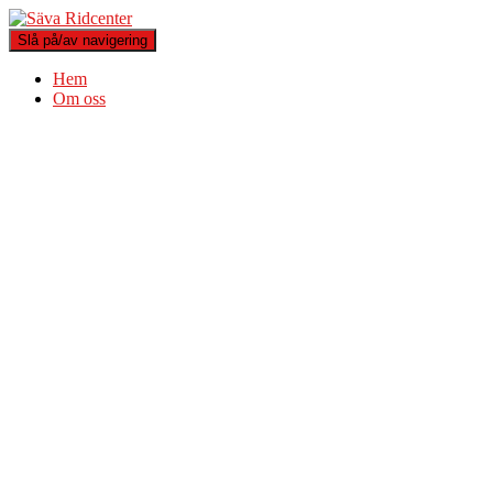
Slå på/av navigering
Hem
Om oss