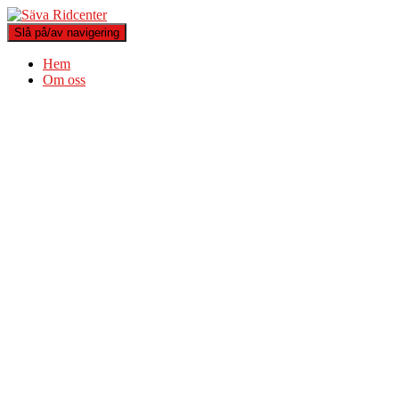
Slå på/av navigering
Hem
Om oss