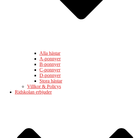
Alla hästar
A-ponnyer
B-ponnyer
C-ponnyer
D-ponnyer
Stora hästar
Villkor & Policys
Ridskolan erbjuder