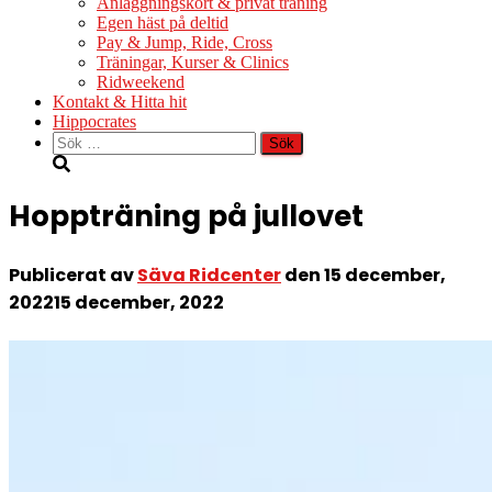
Anläggningskort & privat träning
Egen häst på deltid
Pay & Jump, Ride, Cross
Träningar, Kurser & Clinics
Ridweekend
Kontakt & Hitta hit
Hippocrates
Sök
efter:
Hoppträning på jullovet
Publicerat av
Säva Ridcenter
den
15 december,
2022
15 december, 2022