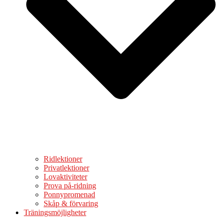
Ridlektioner
Privatlektioner
Lovaktiviteter
Prova på-ridning
Ponnypromenad
Skåp & förvaring
Träningsmöjligheter