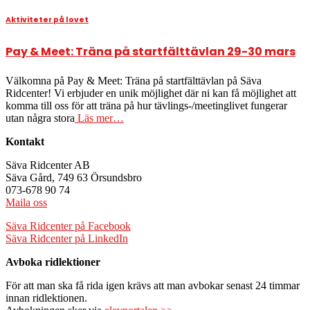
Aktiviteter på lovet
Pay & Meet: Träna på startfälttävlan 29-30 mars
Välkomna på Pay & Meet: Träna på startfälttävlan på Säva
Ridcenter! Vi erbjuder en unik möjlighet där ni kan få möjlighet att
komma till oss för att träna på hur tävlings-/meetinglivet fungerar
utan några stora
Läs mer…
Kontakt
Säva Ridcenter AB
Säva Gård, 749 63 Örsundsbro
073-678 90 74
Maila oss
Säva Ridcenter på Facebook
Säva Ridcenter på LinkedIn
Avboka ridlektioner
För att man ska få rida igen krävs att man avbokar senast 24 timmar
innan ridlektionen.