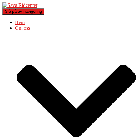
Slå på/av navigering
Hem
Om oss