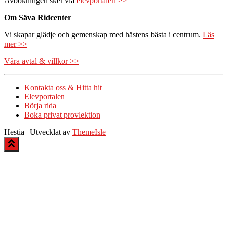
Avbokningen sker via
elevportalen >>
Om Säva Ridcenter
Vi skapar glädje och gemenskap med hästens bästa i centrum.
Läs
mer >>
Våra avtal & villkor >>
Kontakta oss & Hitta hit
Elevportalen
Börja rida
Boka privat provlektion
Hestia | Utvecklat av
ThemeIsle