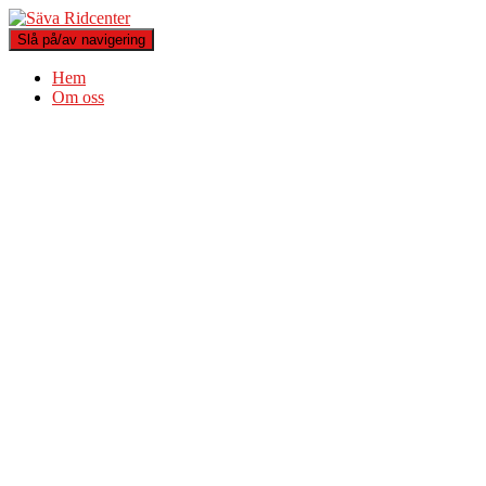
Slå på/av navigering
Hem
Om oss