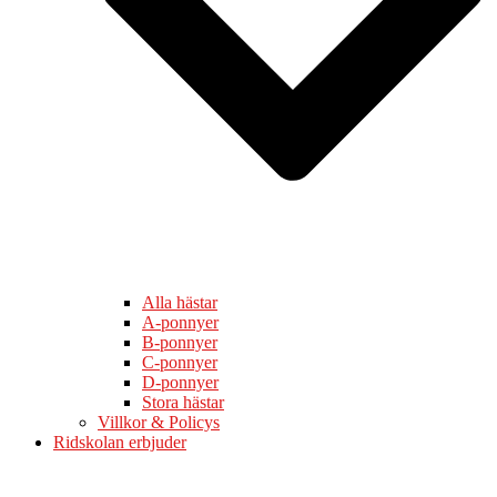
Alla hästar
A-ponnyer
B-ponnyer
C-ponnyer
D-ponnyer
Stora hästar
Villkor & Policys
Ridskolan erbjuder