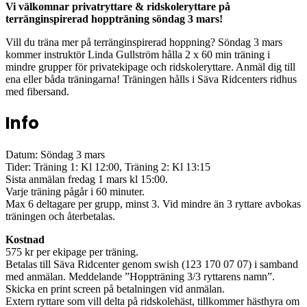
Vi välkomnar privatryttare & ridskoleryttare på
terränginspirerad hoppträning söndag 3 mars!
Vill du träna mer på terränginspirerad hoppning? Söndag 3 mars
kommer instruktör Linda Gullström hålla 2 x 60 min träning i
mindre grupper för privatekipage och ridskoleryttare. Anmäl dig till
ena eller båda träningarna! Träningen hålls i Säva Ridcenters ridhus
med fibersand.
Info
Datum: Söndag 3 mars
Tider: Träning 1: Kl 12:00, Träning 2: Kl 13:15
Sista anmälan fredag 1 mars kl 15:00.
Varje träning pågår i 60 minuter.
Max 6 deltagare per grupp, minst 3. Vid mindre än 3 ryttare avbokas
träningen och återbetalas.
Kostnad
575 kr per ekipage per träning.
Betalas till Säva Ridcenter genom swish (123 170 07 07) i samband
med anmälan. Meddelande ”Hoppträning 3/3 ryttarens namn”.
Skicka en print screen på betalningen vid anmälan.
Extern ryttare som vill delta på ridskolehäst, tillkommer hästhyra om