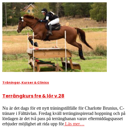
Träningar, Kurser & Clinics
Terrängkurs fre & lör v.28
Nu är det dags för ett nytt träningstillfälle för Charlotte Brunius, C-
tränare i Fälttävlan. Fredag kväll terränginspirerad hoppning och på
lördagen är det två pass på terrängbanan varav eftermiddagspasset
erbjuder möjlighet att rida upp för
Läs mer…