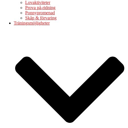
Lovaktiviteter
Prova på-ridning
Ponnypromenad
Skåp & förvaring
Träningsmöjligheter