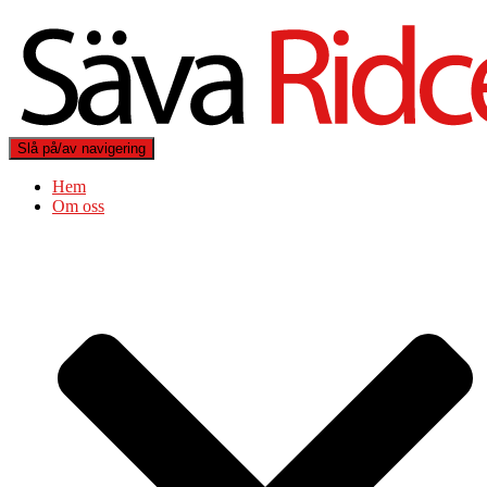
Slå på/av navigering
Hem
Om oss