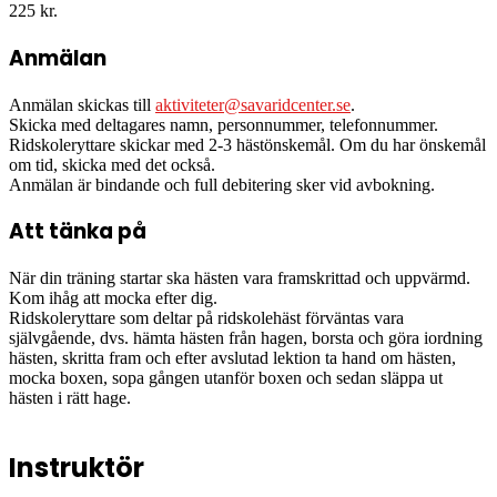
225 kr.
Anmälan
Anmälan skickas till
aktiviteter@savaridcenter.se
.
Skicka med deltagares namn, personnummer, telefonnummer.
Ridskoleryttare skickar med 2-3 hästönskemål. Om du har önskemål
om tid, skicka med det också.
Anmälan är bindande och full debitering sker vid avbokning.
Att tänka på
När din träning startar ska hästen vara framskrittad och uppvärmd.
Kom ihåg att mocka efter dig.
Ridskoleryttare som deltar på ridskolehäst förväntas vara
självgående, dvs. hämta hästen från hagen, borsta och göra iordning
hästen, skritta fram och efter avslutad lektion ta hand om hästen,
mocka boxen, sopa gången utanför boxen och sedan släppa ut
hästen i rätt hage.
Instruktör