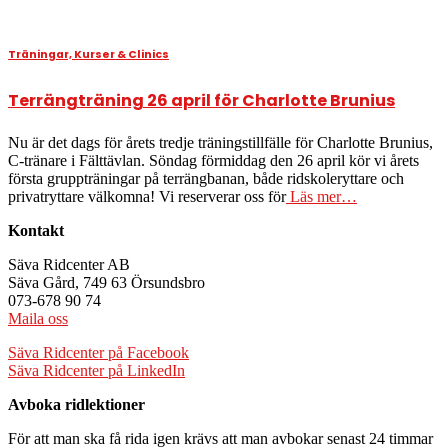
Träningar, Kurser & Clinics
Terrängträning 26 april för Charlotte Brunius
Nu är det dags för årets tredje träningstillfälle för Charlotte Brunius,
C-tränare i Fälttävlan. Söndag förmiddag den 26 april kör vi årets
första gruppträningar på terrängbanan, både ridskoleryttare och
privatryttare välkomna! Vi reserverar oss för
Läs mer…
Kontakt
Säva Ridcenter AB
Säva Gård, 749 63 Örsundsbro
073-678 90 74
Maila oss
Säva Ridcenter på Facebook
Säva Ridcenter på LinkedIn
Avboka ridlektioner
För att man ska få rida igen krävs att man avbokar senast 24 timmar