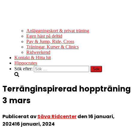
Anläggningskort & privat träning
Egen häst på deltid
Pay & Jump, Ride, Cross
Träningar, Kurser & Clinics
Ridweekend
Kontakt & Hitta hit
Hippocrates
Sök efter:
Terränginspirerad hoppträning
3 mars
Publicerat av
Säva Ridcenter
den
16 januari,
2024
16 januari, 2024