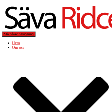
Slå på/av navigering
Hem
Om oss