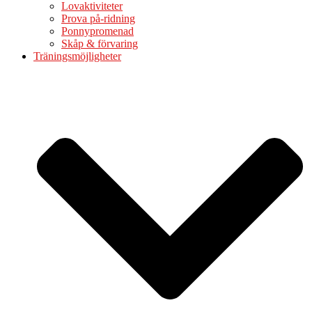
Lovaktiviteter
Prova på-ridning
Ponnypromenad
Skåp & förvaring
Träningsmöjligheter