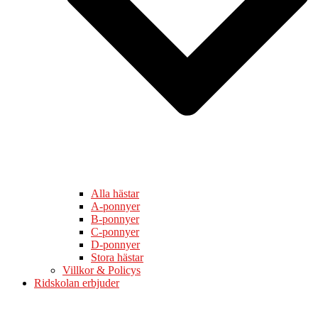
Alla hästar
A-ponnyer
B-ponnyer
C-ponnyer
D-ponnyer
Stora hästar
Villkor & Policys
Ridskolan erbjuder