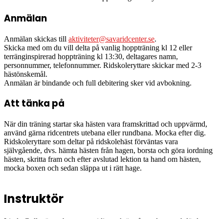
Anmälan
Anmälan skickas till
aktiviteter@savaridcenter.se
.
Skicka med om du vill delta på vanlig hoppträning kl 12 eller
terränginspirerad hoppträning kl 13:30, deltagares namn,
personnummer, telefonnummer. Ridskoleryttare skickar med 2-3
hästönskemål.
Anmälan är bindande och full debitering sker vid avbokning.
Att tänka på
När din träning startar ska hästen vara framskrittad och uppvärmd,
använd gärna ridcentrets utebana eller rundbana. Mocka efter dig.
Ridskoleryttare som deltar på ridskolehäst förväntas vara
självgående, dvs. hämta hästen från hagen, borsta och göra iordning
hästen, skritta fram och efter avslutad lektion ta hand om hästen,
mocka boxen och sedan släppa ut i rätt hage.
Instruktör