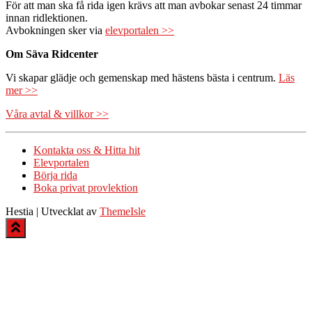
För att man ska få rida igen krävs att man avbokar senast 24 timmar
innan ridlektionen.
Avbokningen sker via
elevportalen >>
Om Säva Ridcenter
Vi skapar glädje och gemenskap med hästens bästa i centrum.
Läs
mer >>
Våra avtal & villkor >>
Kontakta oss & Hitta hit
Elevportalen
Börja rida
Boka privat provlektion
Hestia | Utvecklat av
ThemeIsle