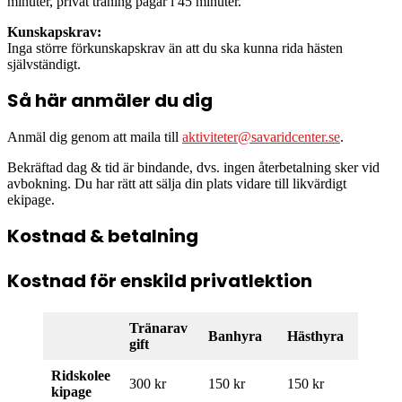
minuter, privat träning pågår i 45 minuter.
Kunskapskrav:
Inga större förkunskapskrav än att du ska kunna rida hästen
självständigt.
Så här anmäler du dig
Anmäl dig genom att maila till
aktiviteter@savaridcenter.se
.
Bekräftad dag & tid är bindande, dvs. ingen återbetalning sker vid
avbokning. Du har rätt att sälja din plats vidare till likvärdigt
ekipage.
Kostnad & betalning
Kostnad för enskild privatlektion
Tränarav
Banhyra
Hästhyra
gift
Ridskolee
300 kr
150 kr
150 kr
kipage