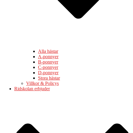
Alla hästar
A-ponnyer
B-ponnyer
C-ponnyer
D-ponnyer
Stora hästar
Villkor & Policys
Ridskolan erbjuder