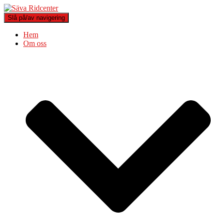
Slå på/av navigering
Hem
Om oss