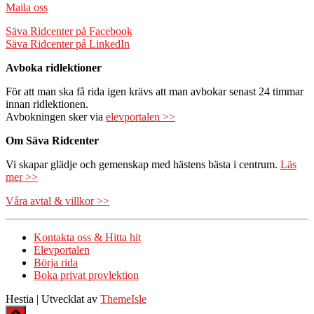
Maila oss
Säva Ridcenter på Facebook
Säva Ridcenter på LinkedIn
Avboka ridlektioner
För att man ska få rida igen krävs att man avbokar senast 24 timmar
innan ridlektionen.
Avbokningen sker via
elevportalen >>
Om Säva Ridcenter
Vi skapar glädje och gemenskap med hästens bästa i centrum.
Läs
mer >>
Våra avtal & villkor >>
Kontakta oss & Hitta hit
Elevportalen
Börja rida
Boka privat provlektion
Hestia | Utvecklat av
ThemeIsle