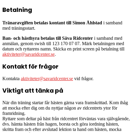
Betalning
Tränaravgiften betalas kontant till Simon Åhlstad
i samband
med träningsstart.
Ban- och hästhyra
betalas till Säva Ridcenter
i samband med
anmälan, genom swish till 123 170 07 07. Märk betalningen med
datum och ryttarens namn. Skicka en print screen på betalning till
aktiviteter@savaridcenter.se
.
Kontakt för frågor
Kontakta
aktiviteter@savaridcenter.se
vid frågor.
Viktigt att tänka på
När din träning startar får hästen gärna vara framskrittad. Kom ihåg
att mocka efter dig om du nyttjar någon av ridcentrets ytor för
framridning.
Ryttare som deltar på häst från ridcentret förväntas vara självgående,
dvs. hämta hästen från hagen, borsta och göra iordning hästen,
skritta fram och efter avslutad lektion ta hand om hästen, mocka