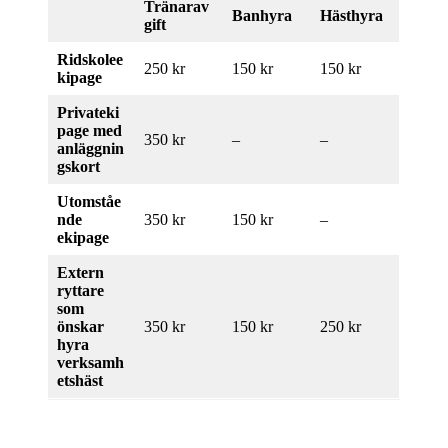
Tränarav
Banhyra
Hästhyra
gift
Ridskolee
250 kr
150 kr
150 kr
kipage
Privateki
page med
350 kr
–
–
anläggnin
gskort
Utomståe
nde
350 kr
150 kr
–
ekipage
Extern
ryttare
som
önskar
350 kr
150 kr
250 kr
hyra
verksamh
etshäst