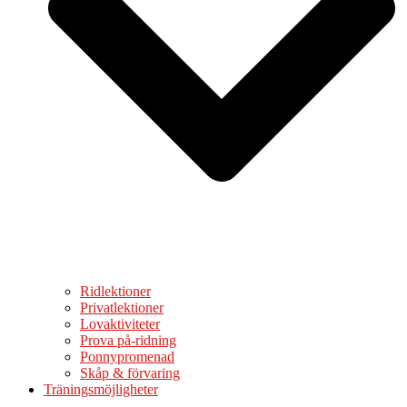
Ridlektioner
Privatlektioner
Lovaktiviteter
Prova på-ridning
Ponnypromenad
Skåp & förvaring
Träningsmöjligheter