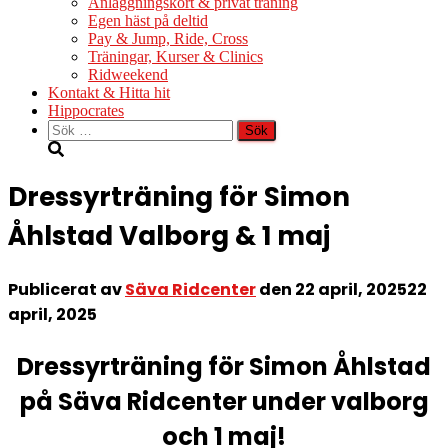
Anläggningskort & privat träning
Egen häst på deltid
Pay & Jump, Ride, Cross
Träningar, Kurser & Clinics
Ridweekend
Kontakt & Hitta hit
Hippocrates
Sök
efter:
Dressyrträning för Simon
Åhlstad Valborg & 1 maj
Publicerat av
Säva Ridcenter
den
22 april, 2025
22
april, 2025
Dressyrträning för Simon Åhlstad
på Säva Ridcenter under valborg
och 1 maj!