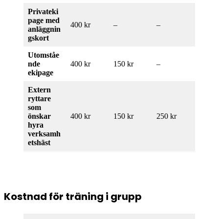
Privateki
page med
400 kr
–
–
anläggnin
gskort
Utomståe
nde
400 kr
150 kr
–
ekipage
Extern
ryttare
som
önskar
400 kr
150 kr
250 kr
hyra
verksamh
etshäst
Kostnad för träning i grupp