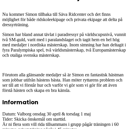
Nu kommer Simon tillbaka till Säva Ridcenter och det finns
möjlighet för både ridskoleekipage och privata ekipage att delta på
dressyrträning.
Simon har bland annat tävlat i paradressyr på världscupsnivå, vunnit
två SM-guld, varit med i paralandslaget och tagit hem en hel hög
med medaljer i nordiska mästerskap. Inom simning har han deltagit i
fyra Paralympiska spel, två världsmästerskap, två Europamästerskap
och otaliga svenska mästerskap.
Förutom alla glänsande medaljer så är Simon en fantastisk hästman
som jobbar utifrån hästens bästa. Han möter ryttarens problem och
ser till att vi förstår hur och varför vi gör som vi gör för att även
förstå hästen och skapa en bra känsla.
Information
Datum: Valborg onsdag 30 april & torsdag 1 maj
Tider: Skicka önskemål om starttid.
Är ni flera som vill rida tillsammans i grupp pågår träningen i 60